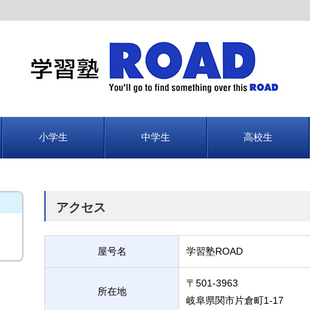
小学生
中学生
高校生
アクセス
屋号名
学習塾ROAD
〒501-3963
所在地
岐阜県関市片倉町1-17